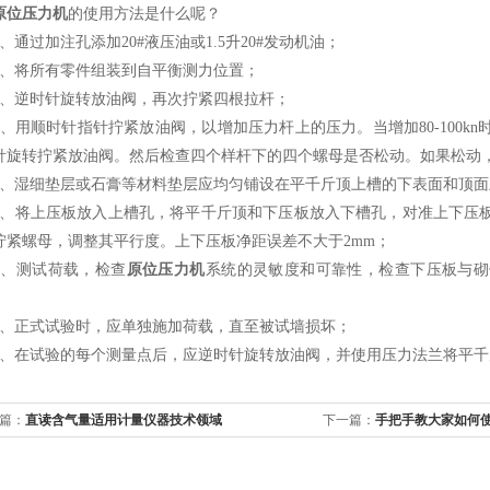
原位压力机
的使用方法是什么呢？
通过加注孔添加20#液压油或1.5升20#发动机油；
将所有零件组装到自平衡测力位置；
逆时针旋转放油阀，再次拧紧四根拉杆；
用顺时针指针拧紧放油阀，以增加压力杆上的压力。当增加80-100k
针旋转拧紧放油阀。然后检查四个样杆下的四个螺母是否松动。如果松动
湿细垫层或石膏等材料垫层应均匀铺设在平千斤顶上槽的下表面和顶面上
将上压板放入上槽孔，将平千斤顶和下压板放入下槽孔，对准上下压板
拧紧螺母，调整其平行度。上下压板净距误差不大于2mm；
测试荷载，检查
原位压力机
系统的灵敏度和可靠性，检查下压板与砌
正式试验时，应单独施加荷载，直至被试墙损坏；
在试验的每个测量点后，应逆时针旋转放油阀，并使用压力法兰将平千
篇：
直读含气量适用计量仪器技术领域
下一篇：
手把手教大家如何