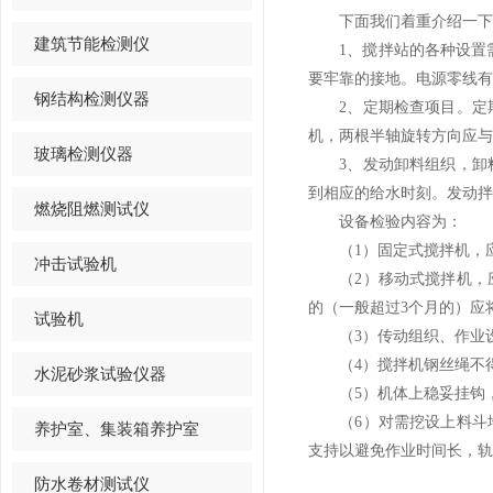
下面我们着重介绍一下关
建筑节能检测仪
1、搅拌站的各种设置需合
要牢靠的接地。电源零线有
钢结构检测仪器
2、定期检查项目。定期
机，两根半轴旋转方向应与
玻璃检测仪器
3、发动卸料组织，卸料
到相应的给水时刻。发动拌
燃烧阻燃测试仪
设备检验内容为：
（1）固定式搅拌机，应
冲击试验机
（2）移动式搅拌机，应
的（一般超过3个月的）应
试验机
（3）传动组织、作业设
（4）搅拌机钢丝绳不得
水泥砂浆试验仪器
（5）机体上稳妥挂钩，
（6）对需挖设上料斗地
养护室、集装箱养护室
支持以避免作业时间长，轨
防水卷材测试仪