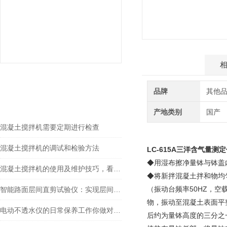
产品介绍
相关文章
品牌
其他
RELEVANT ARTICLES
产地类别
国产
混凝土搅拌机需要定期进行检查
混凝土搅拌机的调试和检验方法
LC-615A
三洋含气量测定
◆用湿布擦净量钵与钵盖
混凝土搅拌机的使用及维护技巧，看完涨知识
◆将新拌混凝土拌和物均
（振动台频率50HZ，空
智能路面层间直剪试验仪：实现层间摩擦特性快速精准测试
物，振动至混凝土表面平
电动不透水仪的日常保养工作你做对了吗？
后约为量钵高度的三分之