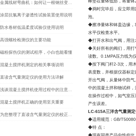
棒垫在量钵低部，将量钵
金属线材弯曲机：如何让一根钢丝变成工业骨架
◆捣时完毕后，应立即用
涂层抗氯离子渗透性试验装置使用说明
泡。
◆擦净量钵和钵盖边缘，
防水卷材低温柔度试验仪使用说明
水平仪检查水平。
高强螺栓检测仪的主要功能
◆打开水和出气阀，用注
◆关好所有的阀们，用打
磁粉探伤仪的测试程序，小白也能看懂
读数。0.1MPA压力线为
◆按下阀门杆2-3次，
混凝土搅拌机测定的相关事项说明
表度数，并根据仪器标定
直读含气量测定仪的使用方法详解
开出气阀，从量钵中防气
中的混凝土拌和物试样，
浅谈混凝土搅拌机使用过程中的注意事项
在操作过程中，如气室压
混凝土搅拌机正确的使用至关重要
产生误差。
LC-615A
三洋含气量测定
为您整理了直读含气量测定仪的校正方法，看后无疑惑
◆适用规范：GB/T5008
◆特 点：
◆现有同类产品中性价比