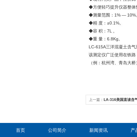
◆方便轻巧提升仪器整体
◆测量范围：1% — 10%
◆精 度：±0.1%。
◆容 积：7L 。
◆重 量：6.8Kg。
LC-615A三洋混凝土含
该测定仪广泛使用在铁路
（例：杭州湾、青岛大桥
上一篇：
LA-316美国直读
首页
公司简介
新闻资讯
产