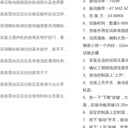
3、振动功率：750W
液压电动脱模器的组成部分及使用要点总结
4、振动频率：47.5HZ-5
表面震动压实仪在做实验时应该怎样操作
5、击 振 力：10-80KN
6、试验时间：数量0-99
高强螺栓检测仪能准确测量高强螺栓的各项力学参数
7、夯板作用在试样表面静
混凝土搅拌机的使用及维护技巧，看完涨知识
8、试筒规格：钢制大筒一
钢质小筒一个内径：152
高强螺栓检测仪的基本操作，新手不得不看
试验步骤
1、安装合适的试筒压紧
表面震动压实仪具有较强的通用性和适应性
2、确认三相线电源连接
表面震动压实仪的套筒尺寸
3、按动控制器上“上升"
4、当按上升开关，振动
表面震动压实仪检定及校准方法分享
机器。
表面震动压实仪在使用时的注意要点有哪些
5、按一下“下降"按键
面，距振动板突缘15-2
6、设定控制器上定时器
7、按下“振动"开关，
8、按下“上升"按键，套