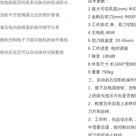
技术参数：
智能路面层间直剪试验仪的组成部分及原理
1 最大可切高度(mm) Φ2
浅析中空玻璃露点仪的维护要领
2 金刚石切刀(mm) Φ500*
3 工作形式 单、双刀切
液压电动脱模器的操作细节分享
4 主电机 4KW
微机控制电子万能试验机的操作规程说明
5 切刀线速度 33-55m/s
6 工作进度 电控调速
电动击实仪可以自动保存试验数据
7 噪音 ≦80dB
8 外形尺寸 长1650*宽88
9 重量 750kg
三、自动岩石切割机操作
1、接下总电源按钮，控
上的箭头指示方向是否相
2、检查完毕后装上岩样
刀片和岩样。
3、工作时，先起动主机
中需要后退，按控制台快
切刀均可停止转动。