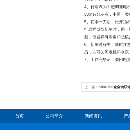
4、转速表为工进调速电
300转/分左右，中硬一类
5、切削一刀后，松开顶
行岩样成型切削时，用一块
裂，使岩样有塌角和凸棱
6、切削过程中，随时注
后，方可关闭电机和水泵
7、工作完毕后，关闭电
上一篇：
SHM-200全自动
首页
公司简介
新闻资讯
产