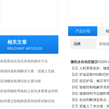
产品介绍
相关文章
品牌
其他
RELEVANT ARTICLES
表面震动压实仪具体的操作方法
微机全自动定硫仪
XSZR
【1】人机界面友好，键
现场快速检测解决方案：混凝土无核密度仪的实用指南
【2】炉温采取PID模
【3】设定炉温，修正等
高强螺栓检测仪的主要功能
【4】智能控制电解开关
在使用钢筋弯曲机之前先来看看这些吧
【5】做煤样时可以随时
【6】自动判断滴定终点
如何通过智能路面层间扭剪试验仪优化路面设计
【7】若输入了水分值，