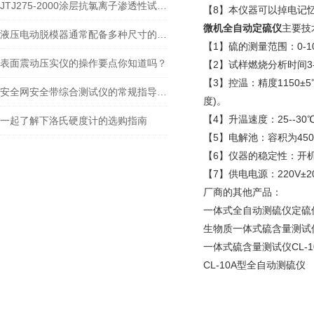
JTJ275-2000涂层抗氯离子渗透性试验装置
【8】本仪器可以掉电记
微机全自动定硫仪
主要技
液压电动脱模器通常配备多种尺寸的脱模板和附件
【1】硫的测量范围：0-1
表面震动压实仪的操作要点你知道吗？
【2】试样燃烧分析时间3
【3】控温：精度1150±
安全网安全带综合测试仪的常规指导用法
度)。
【4】升温速度：25--30
一起了解下洛氏硬度计的选购指南
【5】电解池：容积为45
【6】仪器的稳定性：开
【7】供电电源：220V±20
厂商的其他产品：
一体式全自动测硫仪定硫
生物质一体式硫含量测试仪C
一体式硫含量测试仪CL-
CL-10A型全自动测硫仪