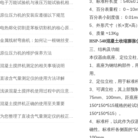
3、标准杆长度 ：540±0.
电子万能试验机与液压万能试验机相比，有何区别呢
4、百分表量程： 0～10
原位压力机的安装应遵循以下规范
百分表小刻度值： 0.01m
5、外形尺寸（长×宽×高）：
电热熔化切割是苯板切割机的核心原理之一
6、质量 ≈13Kg
金属线材弯曲机：如何让一根钢丝变成工业骨架
HSP-540
混凝土收缩膨胀
三、结构及功能
原位压力机的维护保养方法
本仪器由底座、定位立柱
1、底座为钢结构部件，
混凝土搅拌机测定的相关事项说明
用。
直读含气量测定仪的使用方法详解
2、定位立柱，用于标准
3、可调立柱，其上部预
浅谈混凝土搅拌机使用过程中的注意事项
75mm、100mm。距底
混凝土搅拌机正确的使用至关重要
150*150*515规格
150*150*515）。
为您整理了直读含气量测定仪的校正方法，看后无疑惑
4、标准杆，以此作为仪
确性。标准杆各侧面的“50
100mm。