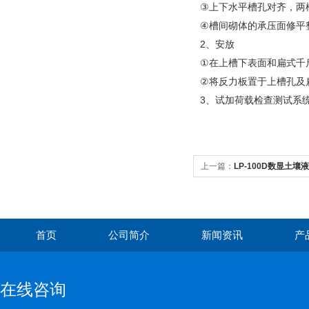
③
上下水平槽孔对齐，两
④
槽间砌体的承压面修平
2
、安放
①
在上槽下表面和扁式千
②
将反力板置于上槽孔及
3
、试加荷载检查测试系
上一篇：
LP-100D数显土
首页
公司简介
新闻资讯
产
在线咨询