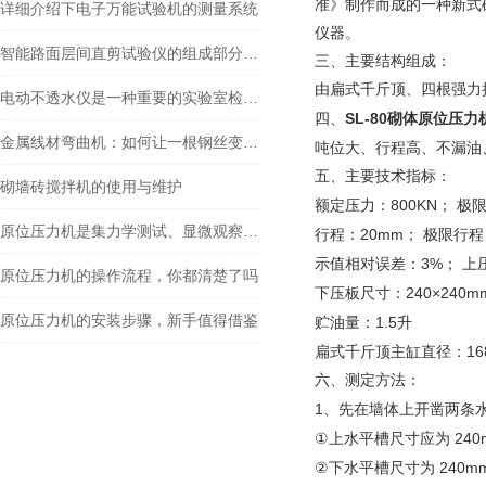
准》制作而成的一种新式
详细介绍下电子万能试验机的测量系统
仪器。
智能路面层间直剪试验仪的组成部分及原理
三、
主要结构组成：
由扁式千斤顶、四根强力
电动不透水仪是一种重要的实验室检测设备
SL-80
四、
砌体
原位压力
金属线材弯曲机：如何让一根钢丝变成工业骨架
吨位大、行程高、不漏油
五、主要技术指标：
砌墙砖搅拌机的使用与维护
800KN
额定压力：
；
极
原位压力机是集力学测试、显微观察和数据分析于一体的设备
行程：20mm
；
极限行程
3%
示值相对误差：
；
上
原位压力机的操作流程，你都清楚了吗
240×240m
下压板尺寸：
原位压力机的安装步骤，新手值得借鉴
1.5
贮油量：
升
1
扁式千斤顶主缸直径：
六、
测定方法：
1
、先在墙体上开凿两条
①
240
上水平槽尺寸应为
②
240mm
下水平槽尺寸为