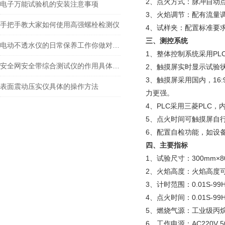
2、点火方式：脉冲自动
电子万能试验机的安装注意事项
3、火焰调节：配有流量
手把手教大家如何使用高强螺栓检测仪
4、试样夹：配置标准要
三、测控系统
电动不透水仪的日常保养工作你做对了吗？
1、整体控制系统采用P
安全网安全带综合测试仪的作用具体体现在哪些方面？
2、触摸屏实时显示试验
3、触摸屏采用国内，16
表面震动压实仪具体的操作方法
力更强。
4、PLC采用三菱PLC
5、点火时间可触摸屏自
6、配置自检功能，如设
四、主要指标
1、试验尺寸：300mm×8
2、火焰高度：火焰高度可
3、计时范围：0.01S-9
4、点火时间：0.01S-9
5、燃烧气源：工业级丙
6、工作电源：AC220V 5