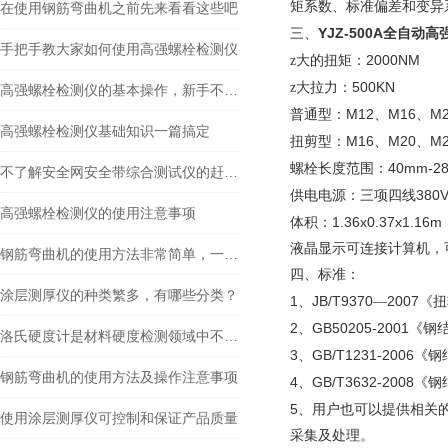
矩系数、标准偏差和变异
在使用钢筋弯曲机之前先来看看这些吧
YJZ-500A
全自动高
三、
手把手教大家如何使用高强螺栓检测仪
2000NM
z大的扭矩：
500KN
z大拉力：
高强螺栓检测仪的基本操作，新手不得不看
M12
M16
M
普通型：
、
、
高强螺栓检测仪基础知识一篇搞定
M16
M20
M
扭剪型：
、
、
40mm-2
螺栓长度范围：
不了解安全网安全带综合测试仪的赶紧往这看
380
供电电源：三项四线
高强螺栓检测仪的使用注意事项
1.36x0.37x1.16m
体积：
液晶显示可连接计算机，
钢筋弯曲机的使用方法非常简单，一看就会
四、标准：
涂层测厚仪的种类繁多，有哪些分类？
1
JB/T9370
2007
、
—
《扭
2
GB50205-2001
、
《钢
洛氏硬度计是材料硬度检测领域中不可少的工具
3
GB/T1231-2006
、
《钢
钢筋弯曲机的使用方法及操作注意事项
4
GB/T3632-2008
、
《钢
5
、用户也可以提供相关
使用涂层测厚仪可控制和保证产品质量
采集及处理。